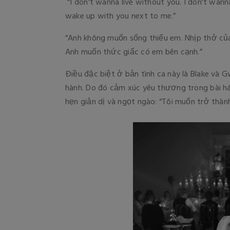
“I don't wanna live without you. I don't wan
wake up with you next to me.”
“Anh không muốn sống thiếu em. Nhịp thở củ
Anh muốn thức giấc có em bên cạnh.”
Điều đặc biệt ở bản tình ca này là Blake và
hành. Do đó cảm xúc yêu thương trong bài h
hẹn giản dị và ngọt ngào: “Tôi muốn trở thàn