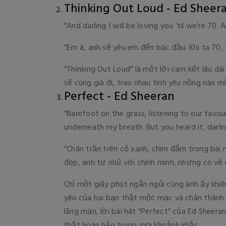
Thinking Out Loud - Ed Sheer
“And darling I will be loving you 'til we're 70. 
“Em à, anh sẽ yêu em đến bạc đầu. Khi ta 70, 
“Thinking Out Loud” là một lời cam kết lâu d
sẽ cùng già đi, trao nhau tình yêu nồng nàn m
Perfect - Ed Sheeran
“Barefoot on the grass, listening to our favo
underneath my breath. But you heard it, darli
“Chân trần trên cỏ xanh, chìm đắm trong bài 
đẹp, anh tự nhủ với chính mình, nhưng có vẻ 
Chỉ một giây phút ngắn ngủi cùng anh ấy khiêu
yêu của hai bạn thật mộc mạc và chân thành.
lãng mạn, lời bài hát “Perfect” của Ed Sheer
thật hoàn hảo trong mọi khoảnh khắc.