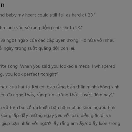
an
And baby my heart could still fall as hard at 23.”
tim anh vẫn sẽ rung động như khi ta 23.”
ài và ngọt ngào của các cặp uyên ương. Họ hứa với nhau
ỗi ngày trong suốt quãng đời còn lại.
urite song. When you said you looked a mess, I whispered
ng, you look perfect tonight”
nhạc của hai ta. Khi em bảo rằng bản thân minh không xinh
em đã nghe thấy, rằng: ‘em trông thật tuyệt đêm nay’.”
 vũ trên bãi cỏ đã khiến bạn hạnh phúc khôn nguôi, tình
 Cùng lấp đầy những ngày yêu với bao điều giản dị và
an giúp bạn nhắn với người ấy rằng anh ấy/cô ấy luôn trông