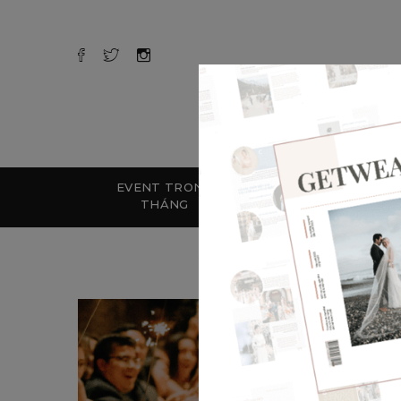
EVENT TRONG
ĐÍNH
KẾ H
THÁNG
HÔN