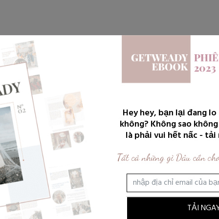
OẠCH CƯỚI
THỜI TRANG & LÀM
CẶP
KH
Hey hey, bạn lại đang lo
ĐẸP
ĐÔI
không? Không sao không
là phải vui hết nấc - tả
Tất cả những gì Dâu cần cho
TẢI NGAY