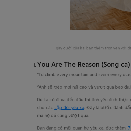
gày cưới của hai bạn thêm trọn vẹn với d
You Are The Reason (Song ca)
“I'd climb every mountain and swim every ocea
“Anh sẽ trèo mọi núi cao và vượt qua bao đạ
Dù ta có đi xa đến đâu thì tình yêu đích thực
cho các
cặp đôi yêu xa
. Đây là bước đánh dấ
mà họ đã cùng vượt qua.
Bạn đang có mối quan hệ yêu xa, đọc thêm:
7