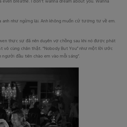
na even breathe. I don't wanna dream about you. Wanna
a anh như ngừng lại. Anh không muốn cứ tương tư về em.
 Gwen thực sự đã nên duyên vợ chồng sau khi nó được phát
át vô cùng chân thật. “Nobody But You” như một lời ước
h người đầu tiên chào em vào mỗi sáng”.