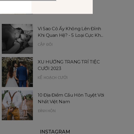
BỘ ẢNH C...
KẾ HOẠCH CƯỚI
Vì Sao Cô Ấy Không Lên Đỉnh
Khi Quan Hệ? - 5 Loại Cực Kh...
CẶP ĐÔI
XU HƯỚNG TRANG TRÍ TIỆC
CƯỚI 2023
KẾ HOẠCH CƯỚI
10 Địa Điểm Cầu Hôn Tuyệt Vời
Nhất Việt Nam
ĐÍNH HÔN
INSTAGRAM