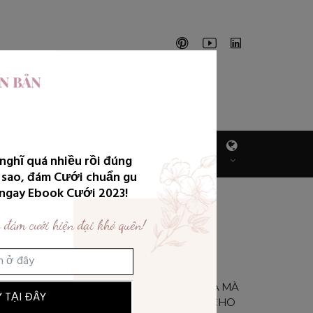
ÁCH
VIDEOS
DỊCH VỤ CỦA
 nghĩ quá nhiều rồi đúng
MỜI
GW
 sao, đám Cưới chuẩn gu
i ngay Ebook Cưới 2023!
 đám cưới hiện đại khó quên!
BÀI VIẾT PHỔ BIẾN
5 CONCEPT ĐẦY Ý NGHĨA MÀ
 TẠI ĐÂY
BẠN CÓ THỂ ÁP DỤNG CHO