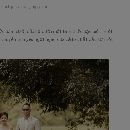
n hạnh phúc trong ngày cưới
ức đám cưới của họ dưới một hình thức đặc biệt- một
u chuyện tình yêu ngọt ngào của cả hai, bắt đầu từ một