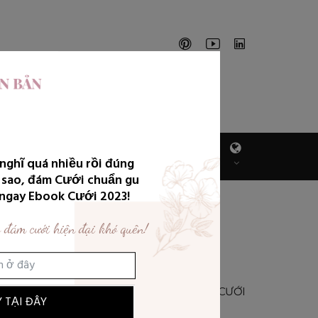
ÁCH
VIDEOS
DỊCH VỤ CỦA
 nghĩ quá nhiều rồi đúng
MỜI
GW
 sao, đám Cưới chuẩn gu
i ngay Ebook Cưới 2023!
 đám cưới hiện đại khó quên!
BÀI VIẾT PHỔ BIẾN
100 STUDIO CHỤP ẢNH CƯỚI
 TẠI ĐÂY
XẾP THEO TỪNG QUẬN