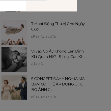
(TPHCM, ĐÀ L...
KẾ HOẠCH CƯỚI
7 Hoạt Động Thú Vị Cho Ngày
Cưới
KẾ HOẠCH CƯỚI
Vì Sao Cô Ấy Không Lên Đỉnh
Khi Quan Hệ? - 5 Loại Cực Kh...
CẶP ĐÔI
5 CONCEPT ĐẦY Ý NGHĨA MÀ
BẠN CÓ THỂ ÁP DỤNG CHO
BỘ ẢNH C...
KẾ HOẠCH CƯỚI