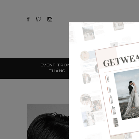
EVENT TRONG
ĐÍNH
KẾ H
THÁNG
HÔN