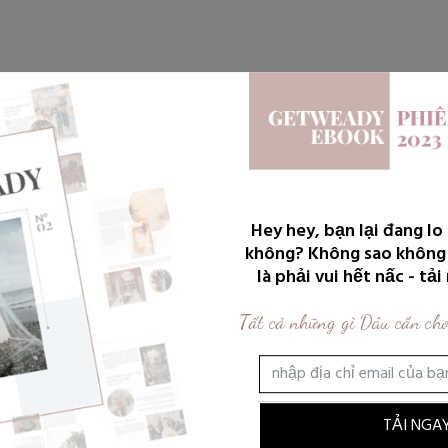
OẠCH CƯỚI
THỜI TRANG & LÀM
CẶP
KH
Hey hey, bạn lại đang lo
ĐẸP
ĐÔI
không? Không sao không
là phải vui hết nấc - tả
Tất cả những gì Dâu cần cho
TẢI NGAY