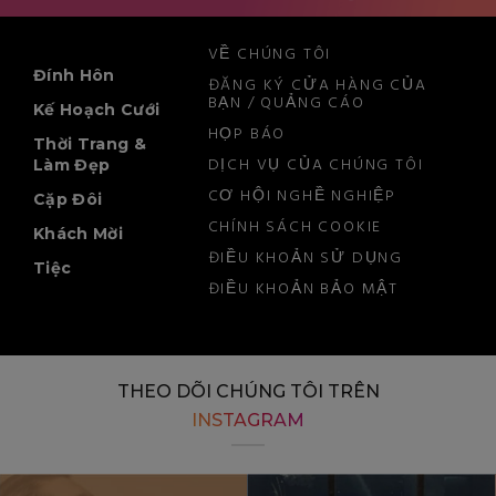
VỀ CHÚNG TÔI
Đính Hôn
ĐĂNG KÝ CỬA HÀNG CỦA
BẠN / QUẢNG CÁO
Kế Hoạch Cưới
HỌP BÁO
Thời Trang &
DỊCH VỤ CỦA CHÚNG TÔI
Làm Đẹp
CƠ HỘI NGHỀ NGHIỆP
Cặp Đôi
CHÍNH SÁCH COOKIE
Khách Mời
ĐIỀU KHOẢN SỬ DỤNG
Tiệc
ĐIỀU KHOẢN BẢO MẬT
THEO DÕI CHÚNG TÔI TRÊN
INSTAGRAM