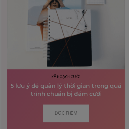
KẾ HOẠCH CƯỚI
5 lưu ý để quản lý thời gian trong quá
trình chuẩn bị đám cưới
ĐỌC THÊM