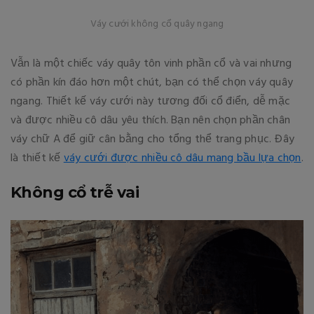
Váy cưới không cổ quây ngang
Vẫn là một chiếc váy quây tôn vinh phần cổ và vai nhưng
có phần kín đáo hơn một chút, bạn có thể chọn váy quây
ngang. Thiết kế váy cưới này tương đối cổ điển, dễ mặc
và được nhiều cô dâu yêu thích. Bạn nên chọn phần chân
váy chữ A để giữ cân bằng cho tổng thể trang phục. Đây
là thiết kế
váy cưới được nhiều cô dâu mang bầu lựa chọn
.
Không cổ trễ vai