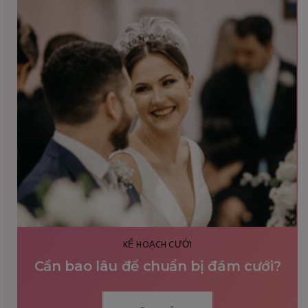
KẾ HOẠCH CƯỚI
5 điều quan trọng khi tìm nhiếp ảnh gia
chụp hình cưới