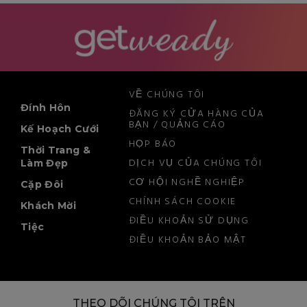
VỀ CHÚNG TÔI
Đính Hôn
ĐĂNG KÝ CỬA HÀNG CỦA
BẠN / QUẢNG CÁO
Kế Hoạch Cưới
HỌP BÁO
Thời Trang &
DỊCH VỤ CỦA CHÚNG TÔI
Làm Đẹp
CƠ HỘI NGHỀ NGHIỆP
Cặp Đôi
CHÍNH SÁCH COOKIE
Khách Mời
ĐIỀU KHOẢN SỬ DỤNG
Tiệc
ĐIỀU KHOẢN BẢO MẬT
THEO DÕI CHÚNG TÔI TRÊN