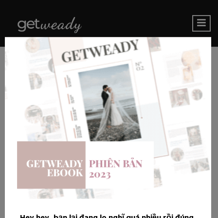
Hey hey, bạn lại đang lo nghĩ quá nhiều rồi đúng