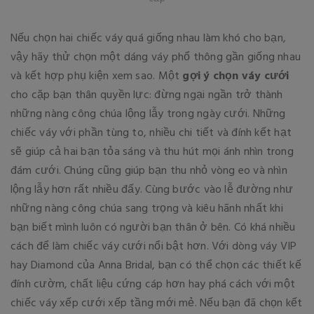
Nếu chọn hai chiếc váy quá giống nhau làm khó cho bạn,
vậy hãy thử chọn một dáng váy phổ thông gần giống nhau
và kết hợp phụ kiện xem sao. Một
gợi ý chọn váy cưới
cho cặp bạn thân quyền lực: đừng ngại ngần trở thành
những nàng công chúa lộng lẫy trong ngày cưới. Những
chiếc váy với phần tùng to, nhiều chi tiết và đính kết hạt
sẽ giúp cả hai bạn tỏa sáng và thu hút mọi ánh nhìn trong
đám cưới. Chúng cũng giúp bạn thu nhỏ vòng eo và nhìn
lộng lẫy hơn rất nhiều đấy. Cùng bước vào lễ đường như
những nàng công chúa sang trọng và kiêu hãnh nhất khi
bạn biết mình luôn có người bạn thân ở bên. Có khá nhiều
cách để làm chiếc váy cưới nổi bật hơn. Với dòng váy VIP
hay Diamond của Anna Bridal, bạn có thể chọn các thiết kế
đính cườm, chất liệu cứng cáp hơn hay phá cách với một
chiếc váy xếp cưới xếp tầng mới mẻ. Nếu bạn đã chọn kết