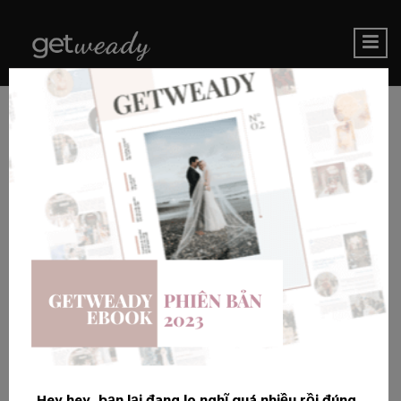
Hey hey, bạn lại đang lo nghĩ quá nhiều rồi đúng