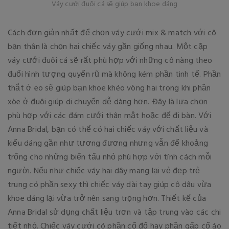
Váy cưới đuôi cá sẽ giúp bạn khoe dáng
Cách đơn giản nhất để chọn váy cưới mix & match với cô
bạn thân là chọn hai chiếc váy gần giống nhau. Một cặp
váy cưới đuôi cá sẽ rất phù hợp với những cô nàng theo
đuổi hình tượng quyến rũ mà không kém phần tinh tế. Phần
thắt ở eo sẽ giúp bạn khoe khéo vòng hai trong khi phần
xòe ở đuôi giúp di chuyển dễ dàng hơn. Đây là lựa chọn
phù hợp với các đám cưới thân mật hoặc để đi bàn. Với
Anna Bridal, bạn có thể có hai chiếc váy với chất liệu và
kiểu dáng gần như tương đương nhưng vẫn để khoảng
trống cho những biến tấu nhỏ phù hợp với tính cách mỗi
người. Nếu như chiếc váy hai dây mang lại vẻ đẹp trẻ
trung có phần sexy thì chiếc váy dài tay giúp cô dâu vừa
khoe dáng lại vừa trở nên sang trọng hơn. Thiết kế của
Anna Bridal sử dụng chất liệu trơn và tập trung vào các chi
tiết nhỏ. Chiếc váy cưới có phần cổ đổ hay phần gấp cổ áo