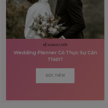
KẾ HOẠCH CƯỚI
TIỆC CƯỚI NGOÀI TRỜI : TỪ CHI PHÍ
ĐẾN CÁCH TỔ CHỨC?
ĐỌC THÊM