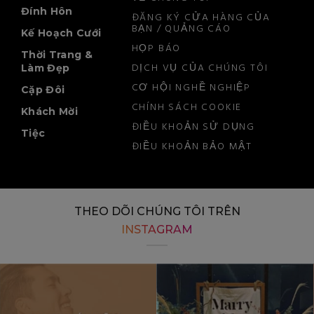
Đính Hôn
ĐĂNG KÝ CỬA HÀNG CỦA
BẠN / QUẢNG CÁO
Kế Hoạch Cưới
HỌP BÁO
Thời Trang &
DỊCH VỤ CỦA CHÚNG TÔI
Làm Đẹp
CƠ HỘI NGHỀ NGHIỆP
Cặp Đôi
CHÍNH SÁCH COOKIE
Khách Mời
ĐIỀU KHOẢN SỬ DỤNG
Tiệc
ĐIỀU KHOẢN BẢO MẬT
THEO DÕI CHÚNG TÔI TRÊN
INSTAGRAM