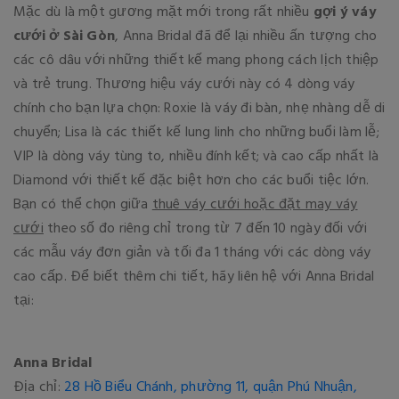
Mặc dù là một gương mặt mới trong rất nhiều
gợi ý váy
cưới ở Sài Gòn
, Anna Bridal đã để lại nhiều ấn tượng cho
các cô dâu với những thiết kế mang phong cách lịch thiệp
và trẻ trung. Thương hiệu váy cưới này có 4 dòng váy
chính cho bạn lựa chọn: Roxie là váy đi bàn, nhẹ nhàng dễ di
chuyển; Lisa là các thiết kế lung linh cho những buổi làm lễ;
VIP là dòng váy tùng to, nhiều đính kết; và cao cấp nhất là
Diamond với thiết kế đặc biệt hơn cho các buổi tiệc lớn.
Bạn có thể chọn giữa
thuê váy cưới hoặc đặt may váy
cưới
theo số đo riêng chỉ trong từ 7 đến 10 ngày đối với
các mẫu váy đơn giản và tối đa 1 tháng với các dòng váy
cao cấp. Để biết thêm chi tiết, hãy liên hệ với Anna Bridal
tại:
Anna Bridal
Địa chỉ:
28 Hồ Biểu Chánh, phường 11, quận Phú Nhuận,