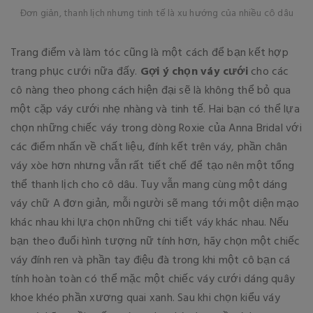
Đơn giản, thanh lịch nhưng tinh tế là xu hướng của nhiều cô dâu
Trang điểm và làm tóc cũng là một cách để bạn kết hợp
trang phục cưới nữa đấy.
Gợi ý chọn váy cưới
cho các
cô nàng theo phong cách hiện đại sẽ là không thể bỏ qua
một cặp váy cưới nhẹ nhàng và tinh tế. Hai bạn có thể lựa
chọn những chiếc váy trong dòng Roxie của Anna Bridal với
các điểm nhấn về chất liệu, đính kết trên váy, phần chân
váy xòe hơn nhưng vẫn rất tiết chế để tạo nên một tổng
thể thanh lịch cho cô dâu. Tuy vẫn mang cùng một dáng
váy chữ A đơn giản, mỗi người sẽ mang tới một diện mạo
khác nhau khi lựa chọn những chi tiết váy khác nhau. Nếu
bạn theo đuổi hình tượng nữ tính hơn, hãy chọn một chiếc
váy đính ren và phần tay điệu đà trong khi một cô bạn cá
tính hoàn toàn có thể mặc một chiếc váy cưới dáng quây
khoe khéo phần xương quai xanh. Sau khi chọn kiểu váy