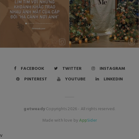
FACEBOOK
TWITTER
INSTAGRAM
PINTEREST
YOUTUBE
LINKEDIN
getweady
Copyrights
2026
- All rights reserved.
Made with love by
App
Sider
v