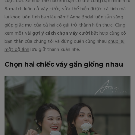
cuộc đời. Sẽ như thế nào khi bạn có thể cùng bạn mình mix
& match luôn cả váy cưới, vừa thể hiện được cá tính mà
lại khoe luôn tình bạn lâu năm? Anna Bridal luôn sẵn sàng
giúp giấc mơ của cả hai cô gái trở thành hiện thực. Cùng
xem một vài
gợi ý cách chọn váy cưới
kết hợp cùng cô
bạn thân của chúng tôi và đừng quên cùng nhau
chụp lại
một bộ ảnh
lưu giữ thanh xuân nhé.
Chọn hai chiếc váy gần giống nhau