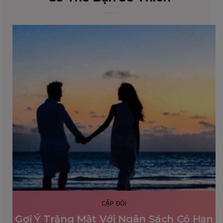
CẶP ĐÔI
Gợi Ý Trăng Mật Với Ngân Sách Có Hạn