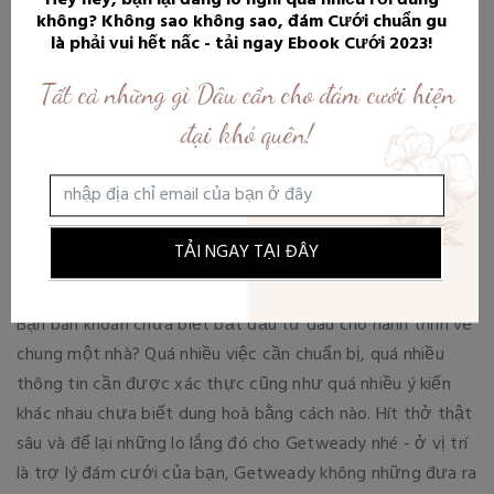
không? Không sao không sao, đám Cưới chuẩn gu
là phải vui hết nấc - tải ngay Ebook Cưới 2023!
KẾ HOẠCH CƯỚI
Tất cả những gì Dâu cần cho đám cưới hiện
Loay hoay tìm thông tin chuẩn bị
đại khó quên!
đám cưới - Getweady cùng dịch
vụ tư vấn toàn diện luôn sẵn
sàng!
TẢI NGAY TẠI ĐÂY
JULY 22, 2022
Bạn băn khoăn chưa biết bắt đầu từ đâu cho hành trình về
chung một nhà? Quá nhiều việc cần chuẩn bị, quá nhiều
thông tin cần được xác thực cũng như quá nhiều ý kiến
khác nhau chưa biết dung hoà bằng cách nào. Hít thở thật
sâu và để lại những lo lắng đó cho Getweady nhé - ở vị trí
là trợ lý đám cưới của bạn, Getweady không những đưa ra