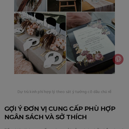
Dự trù kinh phí hợp lý theo sát ý tưởng cô dâu chú rể
GỢI Ý ĐƠN VỊ CUNG CẤP PHÙ HỢP
NGÂN SÁCH VÀ SỞ THÍCH