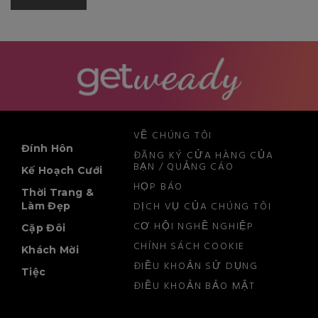
VỀ CHÚNG TÔI
Đính Hôn
ĐĂNG KÝ CỬA HÀNG CỦA
BẠN / QUẢNG CÁO
Kế Hoạch Cưới
HỌP BÁO
Thời Trang &
DỊCH VỤ CỦA CHÚNG TÔI
Làm Đẹp
CƠ HỘI NGHỀ NGHIỆP
Cặp Đôi
CHÍNH SÁCH COOKIE
Khách Mời
ĐIỀU KHOẢN SỬ DỤNG
Tiệc
ĐIỀU KHOẢN BẢO MẬT