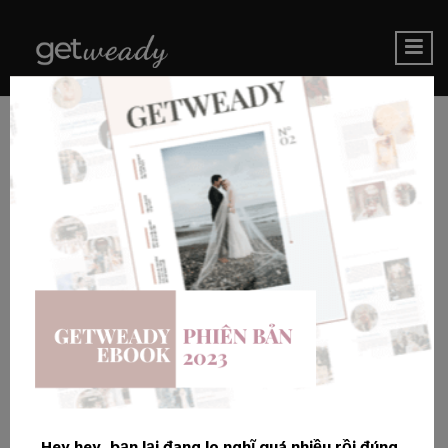
Hey hey, bạn lại đang lo nghĩ quá nhiều rồi đúng