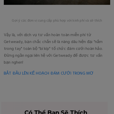
Gợi ý các đơn vị cung cấp phù hợp với kinh phí và sở thích
Vậy là, với dịch vụ tư vấn hoàn toàn miễn phí từ
Getweady, bạn chắc chắn sẽ là nàng dâu hiện đại “nắm
trong tay" toàn bộ “bí kíp" tổ chức đám cưới hoàn hảo.
Đừng ngần ngại liên hệ với Getweady để được tư vấn
bạn nghen!
BẮT ĐẦU LÊN KẾ HOẠCH ĐÁM CƯỚI TRONG MƠ
Có Thể Bạn Sẽ Thích