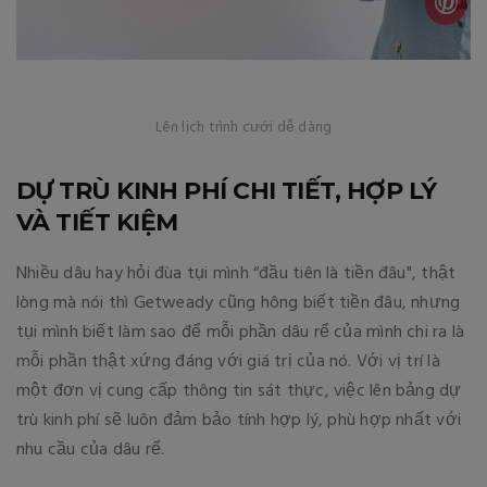
Lên lịch trình cưới dễ dàng
DỰ TRÙ KINH PHÍ CHI TIẾT, HỢP LÝ
VÀ TIẾT KIỆM
Nhiều dâu hay hỏi đùa tụi mình “đầu tiên là tiền đâu", thật
lòng mà nói thì Getweady cũng hông biết tiền đâu, nhưng
tụi mình biết làm sao để mỗi phần dâu rể của mình chi ra là
mỗi phần thật xứng đáng với giá trị của nó. Với vị trí là
một đơn vị cung cấp thông tin sát thực, việc lên bảng dự
trù kinh phí sẽ luôn đảm bảo tính hợp lý, phù hợp nhất với
nhu cầu của dâu rể.