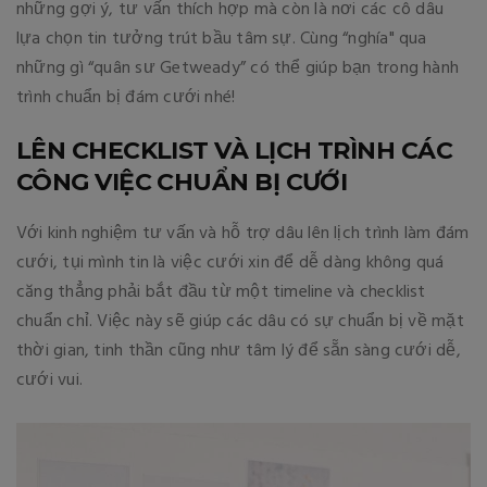
những gợi ý, tư vấn thích hợp mà còn là nơi các cô dâu
lựa chọn tin tưởng trút bầu tâm sự. Cùng “nghía" qua
những gì “quân sư Getweady” có thể giúp bạn trong hành
trình chuẩn bị đám cưới nhé!
LÊN CHECKLIST VÀ LỊCH TRÌNH CÁC
CÔNG VIỆC CHUẨN BỊ CƯỚI
Với kinh nghiệm tư vấn và hỗ trợ dâu lên lịch trình làm đám
cưới, tụi mình tin là việc cưới xin để dễ dàng không quá
căng thẳng phải bắt đầu từ một timeline và checklist
chuẩn chỉ. Việc này sẽ giúp các dâu có sự chuẩn bị về mặt
thời gian, tinh thần cũng như tâm lý để sẵn sàng cưới dễ,
cưới vui.